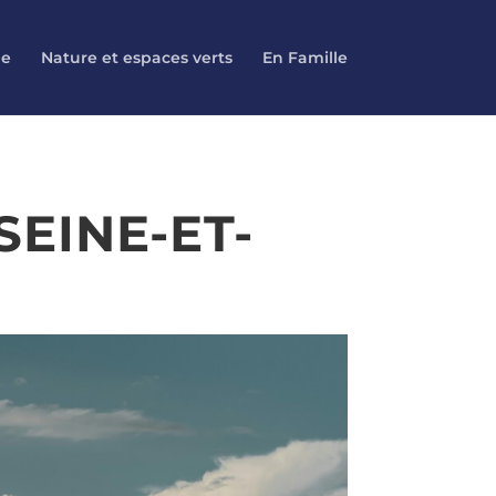
le
Nature et espaces verts
En Famille
EINE-ET-