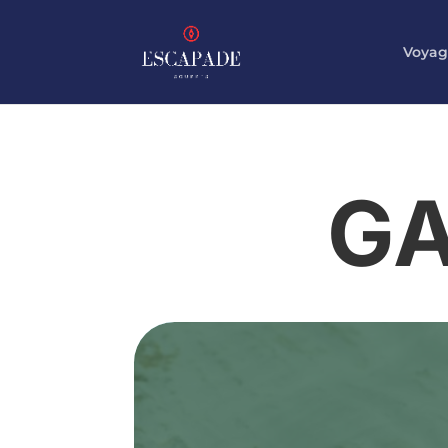
Voyag
G