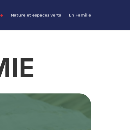
le
Nature et espaces verts
En Famille
IE