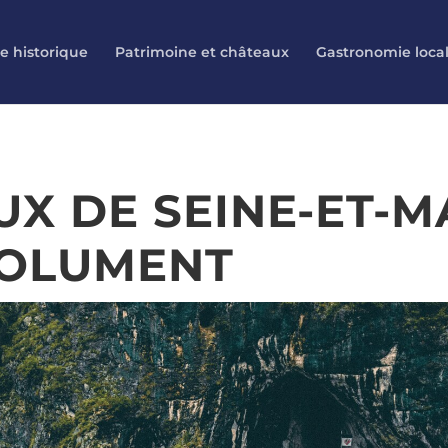
e historique
Patrimoine et châteaux
Gastronomie loca
UX DE SEINE-ET-M
SOLUMENT